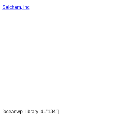
Salcham, Inc
[oceanwp_library id="134"]