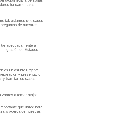
esentación legal a personas
alores fundamentales:
mo tal, estamos dedicados
as preguntas de nuestros
entar adecuadamente a
 inmigración de Estados
ón es un asunto urgente.
preparación y presentación
r y tramitar los casos.
a vamos a tomar atajos
 importante que usted hará
gratis acerca de nuestras