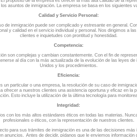
El propósito de la empresa es ofrecer la más alta calidad de la repr
los asuntos de inmigración. La empresa se basa en los siguientes v
Calidad y Servicio Personal:
o de inmigración puede ser complicado y estresante en general. Co
onal y calidad en el servicio individual y personal. Nos dirigimos a l
clientes e inquietudes con prontitud y honestidad.
Competencia:
ción son complejas y cambian constantemente. Con el fin de repres
tenerse al día con la más actualizada de la evolución de las leyes de
Unidos y los procedimientos.
Eficiencia:
 un particular o una empresa, la resolución de su caso de inmigraci
frecer a nuestros clientes una asistencia oportuna y eficaz en la 
ión. Esto incluye la utilización de la última tecnología para monitorea
Integridad:
 con los más altos estándares éticos en todas las materias. Nunc
profesionales o éticos, con la representación de nuestros clientes.
ecto para sus trámites de inmigración es una de las decisiones más
n anuncios. Antes de decidir, pídanos que le enviemos información 