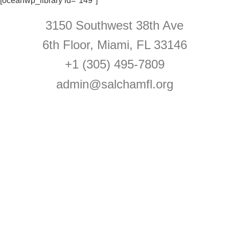
[oceanwp_library id="149"]
3150 Southwest 38th Ave
6th Floor, Miami, FL 33146
+1 (305) 495-7809
admin@salchamfl.org